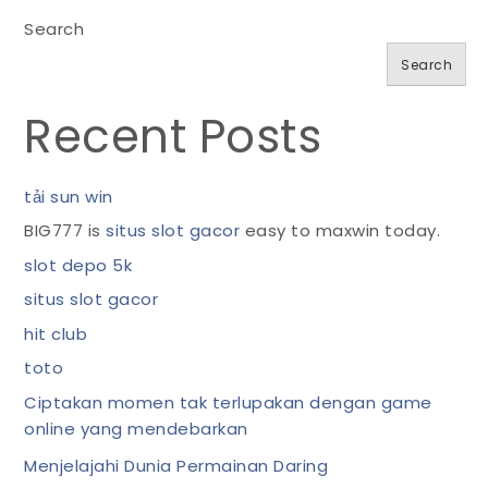
Search
Search
Recent Posts
tải sun win
BIG777 is
situs slot gacor
easy to maxwin today.
slot depo 5k
situs slot gacor
hit club
toto
Ciptakan momen tak terlupakan dengan game
online yang mendebarkan
Menjelajahi Dunia Permainan Daring