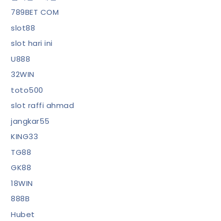
789BET COM
slot88
slot hari ini
U888
32WIN
toto500
slot raffi ahmad
jangkar55
KING33
TG88
GK88
18WIN
888B
Hubet