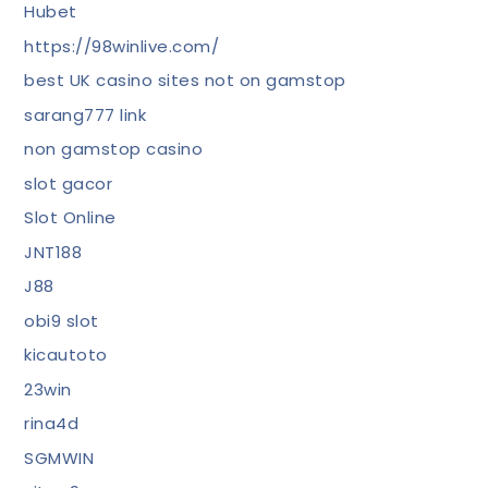
Hubet
https://98winlive.com/
best UK casino sites not on gamstop
sarang777 link
non gamstop casino
slot gacor
Slot Online
JNT188
J88
obi9 slot
kicautoto
23win
rina4d
SGMWIN