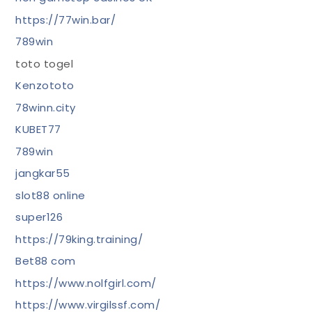
https://77win.bar/
789win
toto togel
Kenzototo
78winn.city
KUBET77
789win
jangkar55
slot88 online
super126
https://79king.training/
Bet88 com
https://www.nolfgirl.com/
https://www.virgilssf.com/