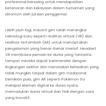
profesional bersaing untuk mendapatkan
ketenaran dan kekayaan dalam turnamen yang
ditonton oleh jutaan penggemar.
Lebih jauh lagi, industri gim telah merangkul
teknologi baru seperti realitas virtual (VR) dan
realitas tertambah (AR) untuk menciptakan
pengalaman yang benar-benar imersif. Headset
VR membawa pemain ke dunia yang fantastis
tempat mereka dapat berinteraksi dengan
lingkungan sekitar dan merasakan kehadiran yang
tidak mungkin terjadi dalam gim tradisional.
Demikian pula, gim AR seperti Pokémon Go
melapisi elemen digital ke dunia nyata,
memadukan dunia virtual dan fisik dengan cara
yang inovatif.