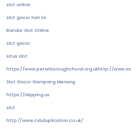
slot online
slot gacor hari ini
Bandar Slot Online
slot gacor
situs slot
https://www.peterboroughchoral.org.uk
http://www.wa
Slot Gacor Gampang Menang
https://skipping.us
slot
http://www.cvbduplication.co.uk/