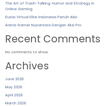
The Art of Trash-Talking: Humor and Strategy in
Online Gaming
Dunia Virtual Elite Indonesia Penuh Aksi
Arena Gamer Nusantara Dengan Aksi Pro
Recent Comments
No comments to show.
Archives
June 2026
May 2026
April 2026
March 2026