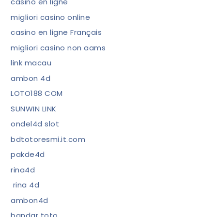
casino en ligne
migliori casino online
casino en ligne Français
migliori casino non aams
link macau
ambon 4d
LOTO188 COM
SUNWIN LINK
ondel4d slot
bdtotoresmi.it.com
pakde4d
rina4d
rina 4d
ambon4d
bandar toto