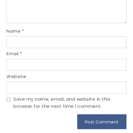
Name
*
Email
*
Website
Save my name, email, and website in this
browser for the next time I comment.