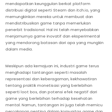
mendapatkan keunggulan berkat platform
distribusi digital seperti Steam dan itch.io, yang
memungkinkan mereka untuk membuat dan
mendistribusikan game tanpa memerlukan
penerbit tradisional. Hal ini telah menyebabkan
menjamurnya game inovatif dan eksperimental
yang mendorong batasan dari apa yang mungkin
dalam media.
Meskipun ada kemajuan ini, industri game terus
menghadapi tantangan seperti masalah
representasi dan keberagaman, kekhawatiran
tentang praktik monetisasi yang berlebihan
seperti loot box, dan potensi efek negatif dari
game yang berlebihan terhadap kesehatan
mental. Namun, tantangan ini juga telah memicu
percakapan penting dalam komunitas game dan