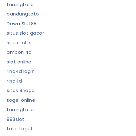
tarungtoto
bandungtoto
Dewa Slot88
situs slot gacor
situs toto
ambon 4d
slot online
rina4d login
rina4d
situs 9naga
togel online
tarungtoto
888slot
toto togel