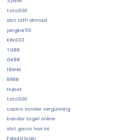
32WIN
toto500
slot raffi ahmad
jangkar55
KING33
TG88
GK88
18WIN
888B
Hubet
toto500
casino zonder vergunning
bandar togel online
slot gacor hari ini
Fals4d login