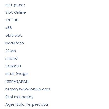
slot gacor
Slot Online
JNT188
J88
obi9 slot
kicautoto
23win
rina4d
SGMWIN
situs 9naga
100PASARAN
https://www.obi9p.org/
9koi mix parlay
Agen Bola Terpercaya