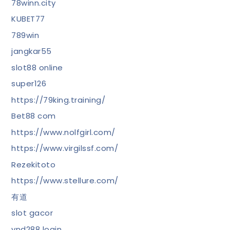
78winn.city
KUBET77
789win
jangkar55
slot88 online
super126
https://79king.training/
Bet88 com
https://www.nolfgirl.com/
https://www.virgilssf.com/
Rezekitoto
https://www.stellure.com/
有道
slot gacor
vnd288 login