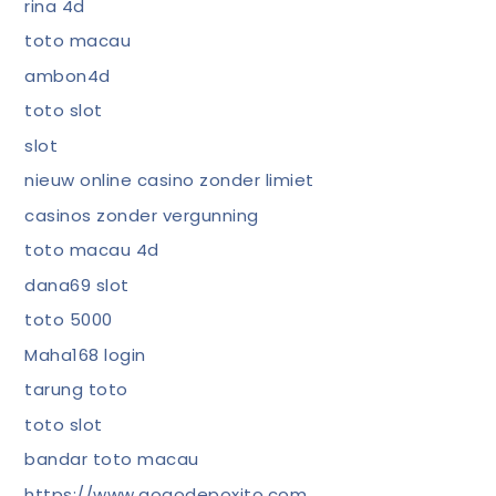
rina 4d
toto macau
ambon4d
toto slot
slot
nieuw online casino zonder limiet
casinos zonder vergunning
toto macau 4d
dana69 slot
toto 5000
Maha168 login
tarung toto
toto slot
bandar toto macau
https://www.gogodepoxito.com