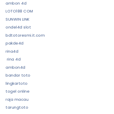
ambon 4d
LOTO188 COM
SUNWIN LINK
ondel4d slot
bdtotoresmi.it.com
pakde4d
rina4d
rina 4d
ambon4d
bandar toto
lingkartoto
togel online
raja macau
tarungtoto