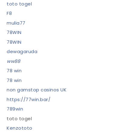
toto togel
F8
mulia77
78WIN
78WIN
dewagaruda
ww88
78 win
78 win
non gamstop casinos UK
https://77win.bar/
789win
toto togel
Kenzototo