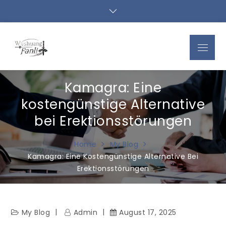
Skip
to
content
Menu
Kamagra: Eine
kostengünstige Alternative
bei Erektionsstörungen
Home
My Blog
Kamagra: Eine Kostengünstige Alternative Bei
Erektionsstörungen
My Blog
Admin
August 17, 2025