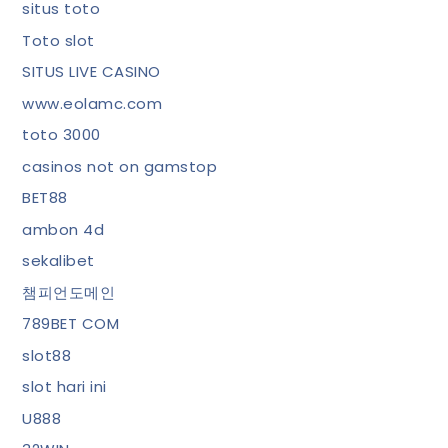
situs toto
Toto slot
SITUS LIVE CASINO
www.eolamc.com
toto 3000
casinos not on gamstop
BET88
ambon 4d
sekalibet
챔피언도메인
789BET COM
slot88
slot hari ini
U888