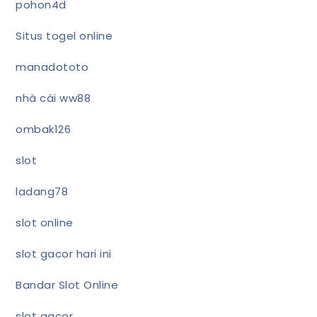
pohon4d
Situs togel online
manadototo
nhà cái ww88
ombak126
slot
ladang78
slot online
slot gacor hari ini
Bandar Slot Online
slot gacor