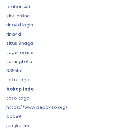
ambon 4d
slot online
rina4d login
rina4d
situs 9naga
togel online
tarungtoto
888slot
toto togel
bokep indo
toto togel
https://www.depoxito.org/
opa89
jangkar55