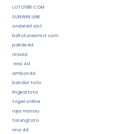
LOTO188 COM
SUNWIN LINK
ondel4d slot
bdtotoresmi.it.com
pakde4d
rina4d
rina 4d
ambon4d
bandar toto
lingkartoto
togel online
raja macau
tarungtoto
rina 4d