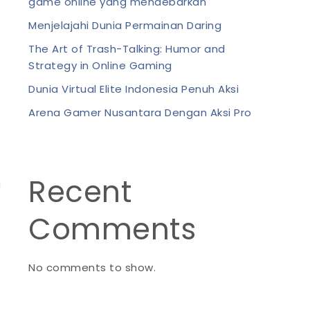
game online yang mendebarkan
Menjelajahi Dunia Permainan Daring
The Art of Trash-Talking: Humor and
Strategy in Online Gaming
Dunia Virtual Elite Indonesia Penuh Aksi
Arena Gamer Nusantara Dengan Aksi Pro
Recent
a
Comments
No comments to show.