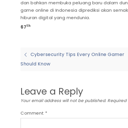
dan bahkan membuka peluang baru dalam dunia
game online di Indonesia diprediksi akan sema
hiburan digital yang mendunia.
th
67
Post
Cybersecurity Tips Every Online Gamer
Should Know
navigation
Leave a Reply
Your email address will not be published.
Required 
Comment
*