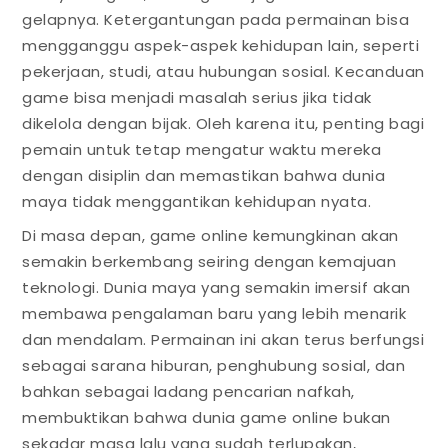
gelapnya. Ketergantungan pada permainan bisa
mengganggu aspek-aspek kehidupan lain, seperti
pekerjaan, studi, atau hubungan sosial. Kecanduan
game bisa menjadi masalah serius jika tidak
dikelola dengan bijak. Oleh karena itu, penting bagi
pemain untuk tetap mengatur waktu mereka
dengan disiplin dan memastikan bahwa dunia
maya tidak menggantikan kehidupan nyata.
Di masa depan, game online kemungkinan akan
semakin berkembang seiring dengan kemajuan
teknologi. Dunia maya yang semakin imersif akan
membawa pengalaman baru yang lebih menarik
dan mendalam. Permainan ini akan terus berfungsi
sebagai sarana hiburan, penghubung sosial, dan
bahkan sebagai ladang pencarian nafkah,
membuktikan bahwa dunia game online bukan
sekadar masa lalu yang sudah terlupakan,