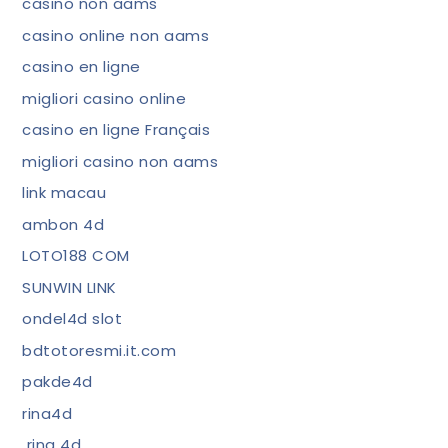
casino non aams
casino online non aams
casino en ligne
migliori casino online
casino en ligne Français
migliori casino non aams
link macau
ambon 4d
LOTO188 COM
SUNWIN LINK
ondel4d slot
bdtotoresmi.it.com
pakde4d
rina4d
rina 4d