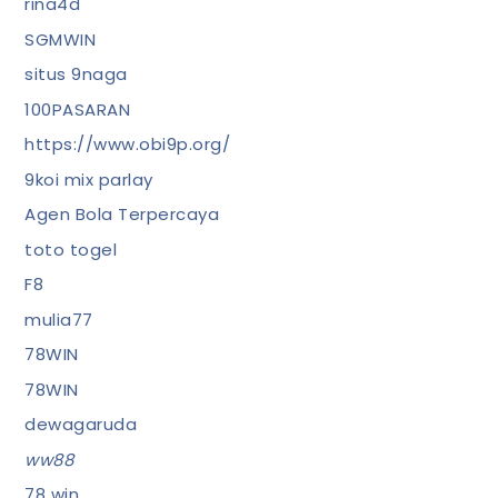
rina4d
SGMWIN
situs 9naga
100PASARAN
https://www.obi9p.org/
9koi mix parlay
Agen Bola Terpercaya
toto togel
F8
mulia77
78WIN
78WIN
dewagaruda
ww88
78 win