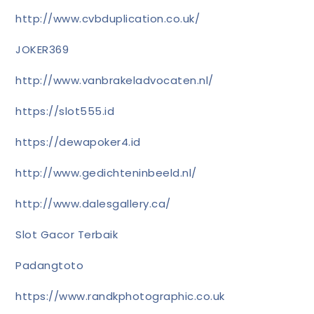
http://www.cvbduplication.co.uk/
JOKER369
http://www.vanbrakeladvocaten.nl/
https://slot555.id
https://dewapoker4.id
http://www.gedichteninbeeld.nl/
http://www.dalesgallery.ca/
Slot Gacor Terbaik
Padangtoto
https://www.randkphotographic.co.uk