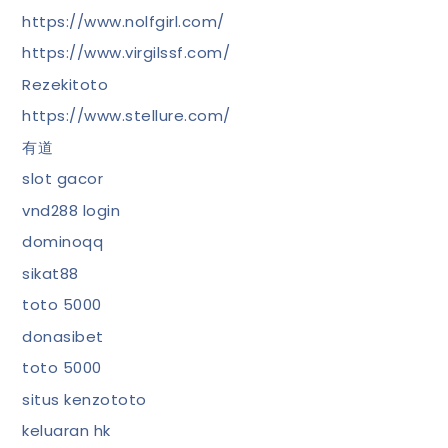
https://www.nolfgirl.com/
https://www.virgilssf.com/
Rezekitoto
https://www.stellure.com/
有道
slot gacor
vnd288 login
dominoqq
sikat88
toto 5000
donasibet
toto 5000
situs kenzototo
keluaran hk