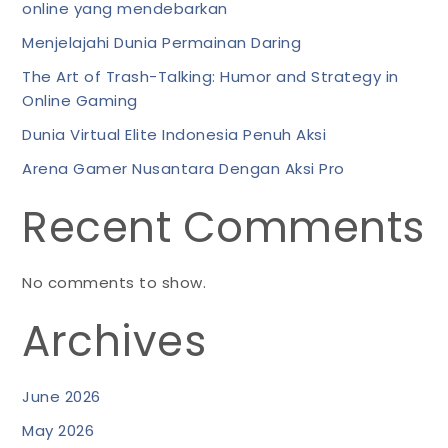
online yang mendebarkan
Menjelajahi Dunia Permainan Daring
The Art of Trash-Talking: Humor and Strategy in
Online Gaming
Dunia Virtual Elite Indonesia Penuh Aksi
Arena Gamer Nusantara Dengan Aksi Pro
Recent Comments
No comments to show.
Archives
June 2026
May 2026