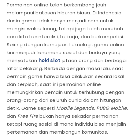
Permainan online telah berkembang jauh
melampaui batasan hiburan biasa. Di Indonesia,
dunia game tidak hanya menjadi cara untuk
mengisi waktu luang, tetapi juga telah merubah
cara kita berinteraksi, bekerja, dan berkompetisi.
Seiring dengan kemajuan teknologi, game online
kini menjadi fenomena sosial dan budaya yang
menyatukan
hoki slot
jutaan orang dari berbagai
latar belakang. Berbeda dengan masa lalu, saat
bermain game hanya bisa dilakukan secara lokal
dan terpisah, saat ini permainan online
memungkinkan pemain untuk terhubung dengan
orang-orang dari seluruh dunia dalam hitungan
detik. Game seperti
Mobile Legends
,
PUBG Mobile
,
dan
Free Fire
bukan hanya sekadar permainan,
tetapi ruang sosial di mana individu bisa menjalin
pertemanan dan membangun komunitas.