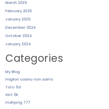
March 2025
February 2025
January 2025
December 2024
October 2024
January 2024
Categories
My Blog
migliori casino non aams
Toto 5d
slot 5k
mahjong 777