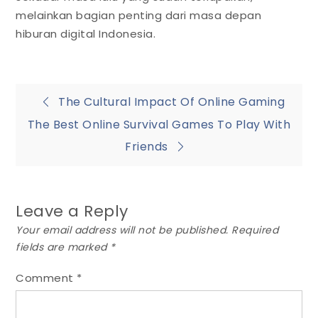
melainkan bagian penting dari masa depan
hiburan digital Indonesia.
Post
The Cultural Impact Of Online Gaming
The Best Online Survival Games To Play With
navigation
Friends
Leave a Reply
Your email address will not be published.
Required
fields are marked
*
Comment
*