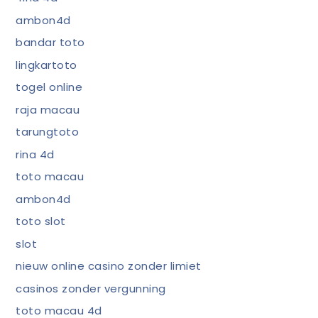
ambon4d
bandar toto
lingkartoto
togel online
raja macau
tarungtoto
rina 4d
toto macau
ambon4d
toto slot
slot
nieuw online casino zonder limiet
casinos zonder vergunning
toto macau 4d